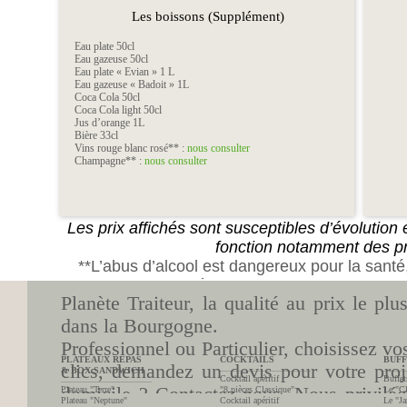
Les boissons (Supplément)
Eau plate 50cl
Eau gazeuse 50cl
Eau plate « Evian » 1 L
Eau gazeuse « Badoit » 1L
Coca Cola 50cl
Coca Cola light 50cl
Jus d’orange 1L
Bière 33cl
Vins rouge blanc rosé** :
nous consulter
Champagne** :
nous consulter
Les prix affichés sont susceptibles d’évolution 
fonction notamment des pr
**L’abus d’alcool est dangereux pour la san
*** Sur les 3 premières commandes
quelque soit
Planète Traiteur, la qualité au prix le plu
HT à partir de 10 co
dans la Bourgogne.
Professionnel ou Particulier, choisissez v
PLATEAUX REPAS
COCKTAILS
BUF
clics, demandez un devis pour votre proj
& BOX SANDWICH
..................................................
.............
Cocktail apéritif
Buffet
..................................................
domicile ? Contactez-nous. Nous privilégi
Plateau "Terre"
"8 pièces Classique"
Le "Cl
Plateau "Neptune"
Cocktail apéritif
Le "Ja