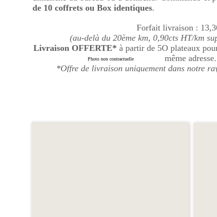
de 10 coffrets ou Box identiques
.
Forfait livraison : 13
(au-delà du 20ème km, 0,90cts HT/km supp
Livraison OFFERTE*
à partir de 5O plateaux po
même adresse
Photo non contractuelle
*Offre de livraison uniquement dans notre r
Poilly/Tholon
Tous nos repas sont servis dans un élégant coffre
couverts, une serviette.
La boisson n’est pas comprise
(
vous pouvez la ch
page
).
La composition de nos coffrets repas évolue au gré 
Tarif personnalisé selon votre prestation sur dem