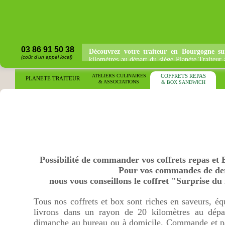
03 86 91 50 38
Découvrez votre traiteur en Bourgogne sur
(coût d'un appel local)
kilomètres au départ du siège Planète Traiteur
bureau ou à domicile.
ATELIERS CULINAIRES
COFFRETS REPAS
COFFRETS REPAS
PLANETE TRAITEUR
& ASSOCIATIONS
& BOX SANDWICH
& BOX SANDWICH
Possibilité de commander vos coffrets repas et 
Pour vos commandes de der
nous vous conseillons le coffret "Surprise d
Tous nos coffrets et box sont riches en saveurs, équ
livrons dans un rayon de 20 kilomètres au dépa
dimanche au bureau ou à domicile. Commande et p